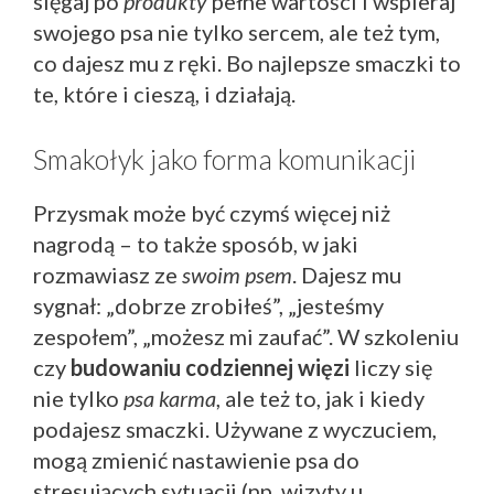
sięgaj po
produkty
pełne wartości i wspieraj
swojego psa nie tylko sercem, ale też tym,
co dajesz mu z ręki. Bo najlepsze smaczki to
te, które i cieszą, i działają.
Smakołyk jako forma komunikacji
Przysmak może być czymś więcej niż
nagrodą – to także sposób, w jaki
rozmawiasz ze
swoim psem
. Dajesz mu
sygnał: „dobrze zrobiłeś”, „jesteśmy
zespołem”, „możesz mi zaufać”. W szkoleniu
czy
budowaniu codziennej więzi
liczy się
nie tylko
psa karma
, ale też to, jak i kiedy
podajesz smaczki. Używane z wyczuciem,
mogą zmienić nastawienie psa do
stresujących sytuacji (np. wizyty u