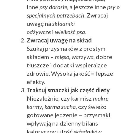
inne
psy dorosłe
, a jeszcze inne
psy o
specjalnych potrzebach
. Zwracaj
uwagę na
składniki
odżywcze
i
wielkość psa
.
Zwracaj uwagę na skład
Szukaj przysmaków z prostym
składem –
mięso
,
warzywa
, dobre
tłuszcze i dodatki wspierające
zdrowie. Wysoka jakość = lepsze
efekty.
Traktuj smaczki jak część diety
Niezależnie, czy karmisz
mokre
karmy
,
karma sucha
, czy świeżo
gotowane jedzenie – przysmaki
wpływają na dzienny bilans
kaloryczny i ilość
składników