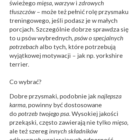
świeżego
mięsa
,
warzyw
i
zdrowych
tłuszczów
– może też pełnić rolę przysmaku
treningowego, jeśli podasz je w małych
porcjach. Szczególnie dobrze sprawdza się
to u psów wybrednych,
psów o specjalnych
potrzebach
albo tych, które potrzebują
wyjątkowej motywacji – jak np. yorkshire
terrier.
Co wybrać?
Dobre przysmaki, podobnie jak
najlepsza
karma
, powinny być dostosowane
do
potrzeb twojego psa
. Wysokiej jakości
przekąski, często zawierają nie tylko
mięso
,
ale też szereg
innych składników
odżywczych
wspierających odporność,