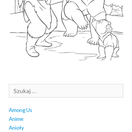
Szukaj:
Among Us
Anime
Anioły