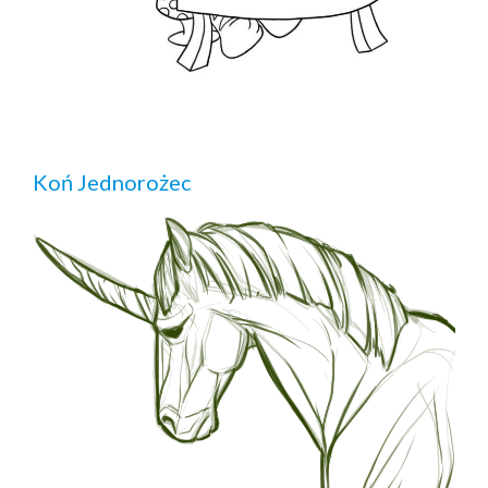
Koń Jednorożec