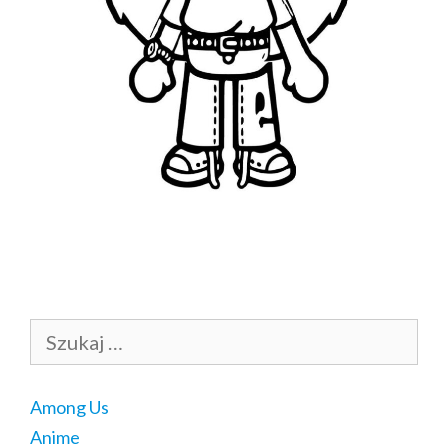
Szukaj:
Among Us
Anime