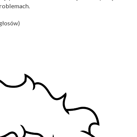
problemach.
 głosów)