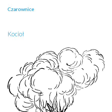
Czarownice
Kocioł