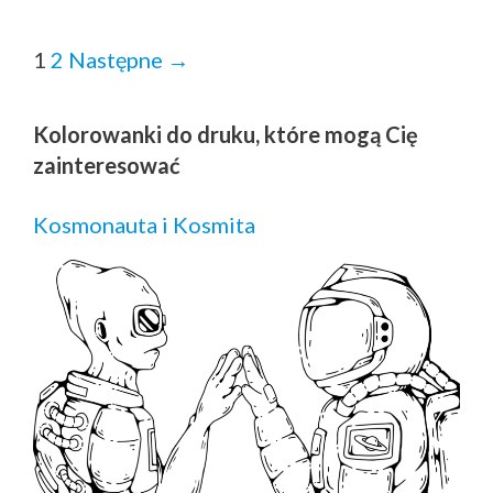
Zobacz
1
2
Następne →
wpisy
Kolorowanki do druku, które mogą Cię
zainteresować
Kosmonauta i Kosmita