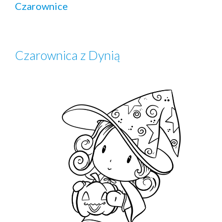
Czarownice
Czarownica z Dynią