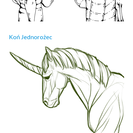
Koń Jednorożec