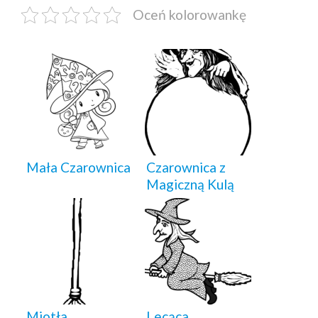
Oceń kolorowankę
Mała Czarownica
Czarownica z
Magiczną Kulą
Miotła
Lecąca