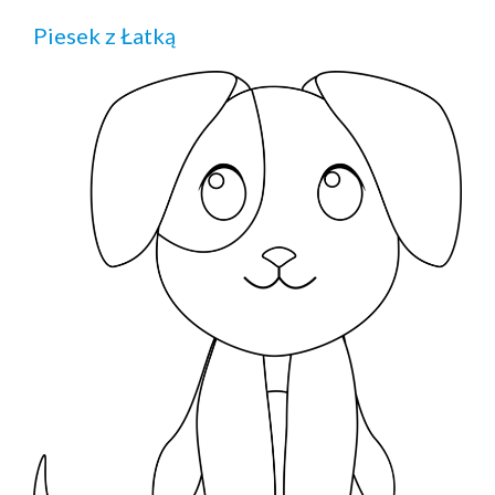
Piesek z Łatką