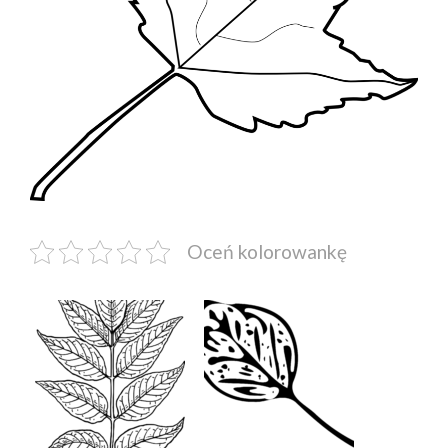
Oceń kolorowankę