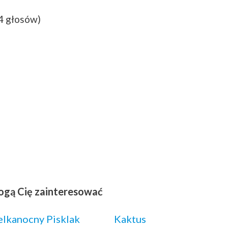
(4 głosów)
ogą Cię zainteresować
lkanocny Pisklak
Kaktus