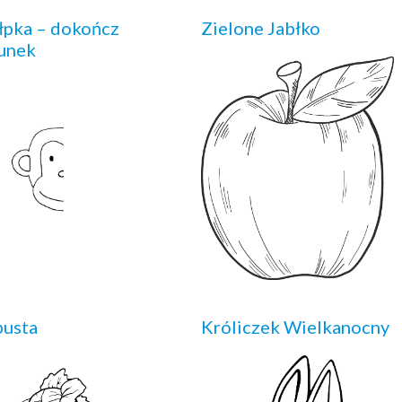
pka – dokończ
Zielone Jabłko
unek
pusta
Króliczek Wielkanocny