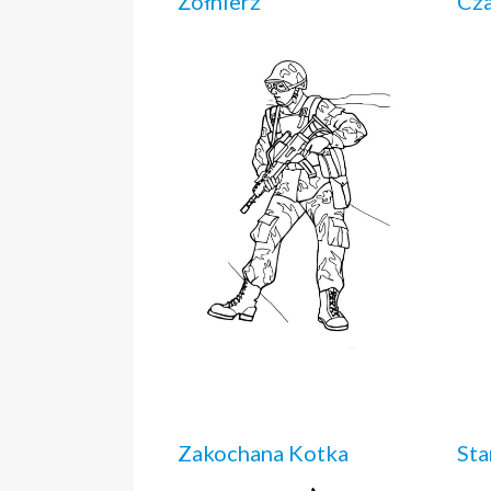
Żołnierz
Cza
Zakochana Kotka
Sta