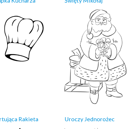
pka Kucharza
Święty Mikołaj
rtująca Rakieta
Uroczy Jednorożec