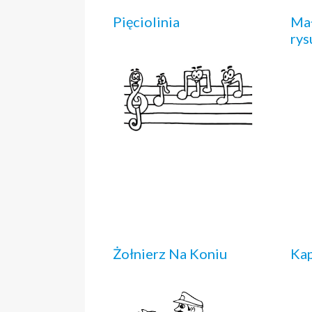
Pięciolinia
Mał
rys
Żołnierz Na Koniu
Ka