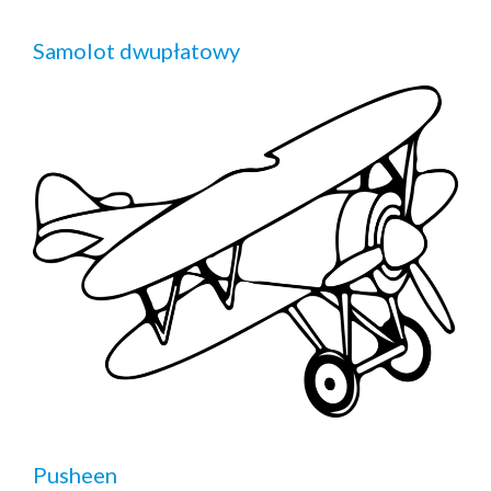
Samolot dwupłatowy
Pusheen