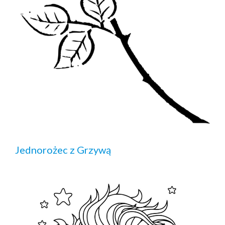
Jednorożec z Grzywą