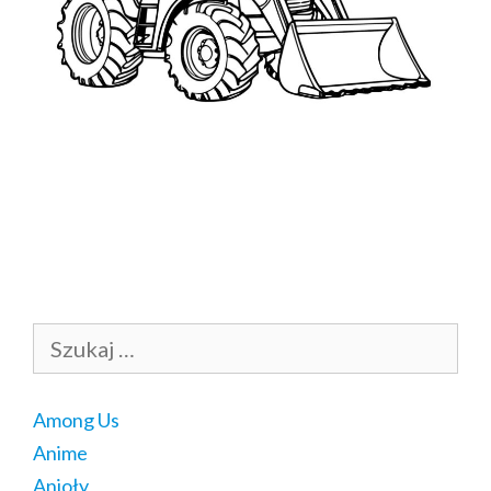
Szukaj:
Among Us
Anime
Anioły