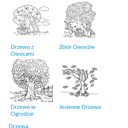
Drzewo z
Zbiór Owoców
Owocami
Drzewo w
Jesienne Drzewo
Ogrodzie
Drzewa