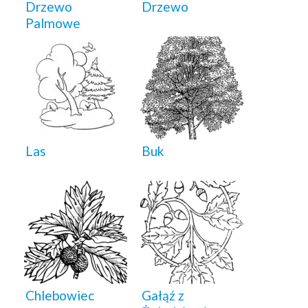
Drzewo
Drzewo
Palmowe
Las
Buk
Chlebowiec
Gałąź z