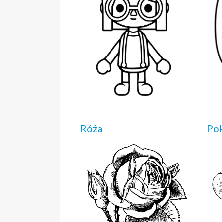
Róża
Pok