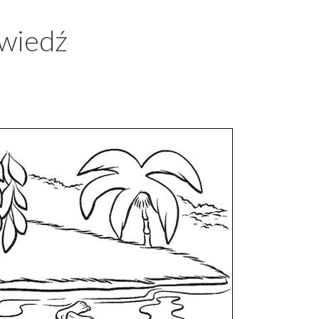
źwiedź