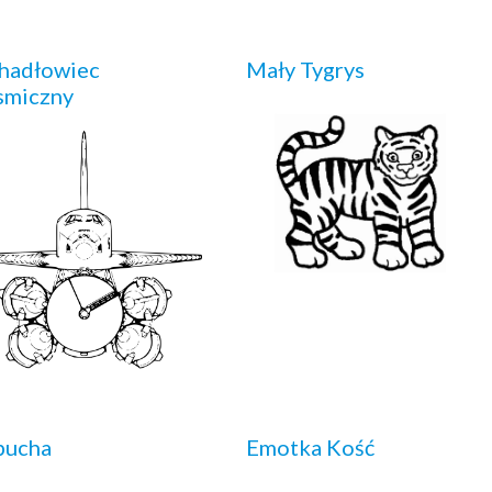
hadłowiec
Mały Tygrys
smiczny
pucha
Emotka Kość