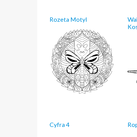
Rozeta Motyl
Wa
Ko
Cyfra 4
Ro