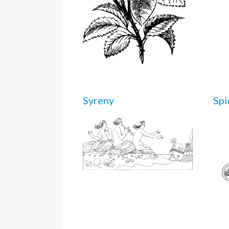
Syreny
Spi