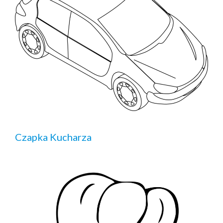
Czapka Kucharza