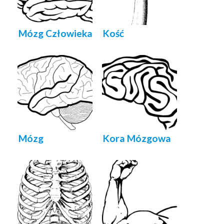
Mózg Człowieka
Kość
Mózg
Kora Mózgowa