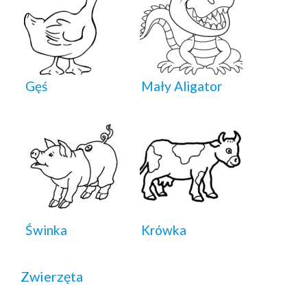
Gęś
Mały Aligator
Świnka
Krówka
Zwierzęta