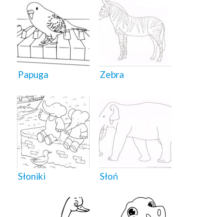
Papuga
Zebra
Słoniki
Słoń