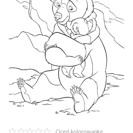
Oceń kolorowankę