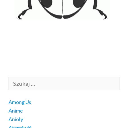
Szukaj:
Among Us
Anime
Anioły
Atomówki