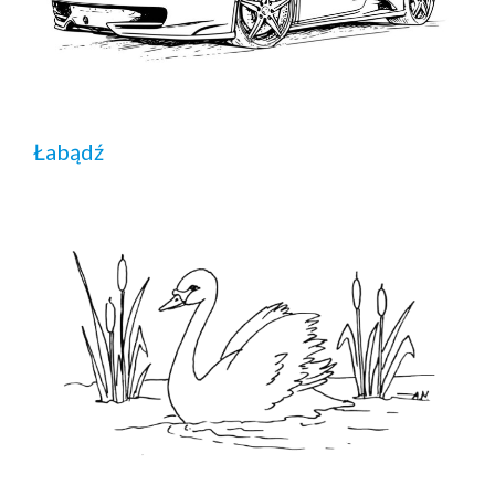
Łabądź