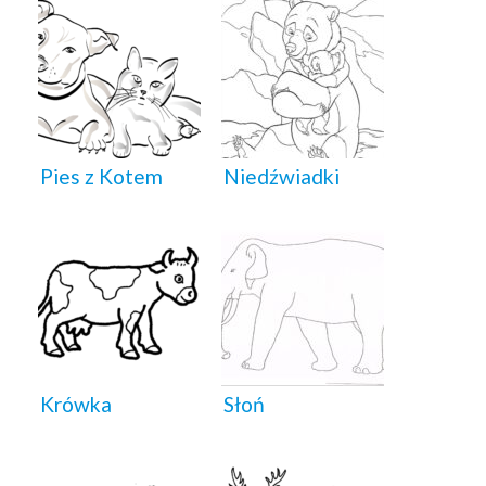
Pies z Kotem
Niedźwiadki
Krówka
Słoń