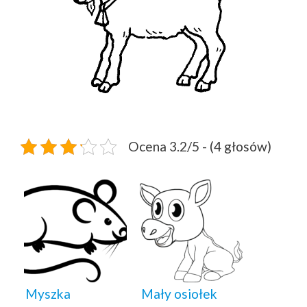
Ocena 3.2/5 - (4 głosów)
Myszka
Mały osiołek