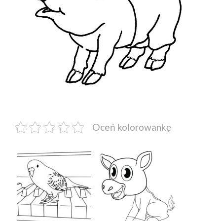
Oceń kolorowankę