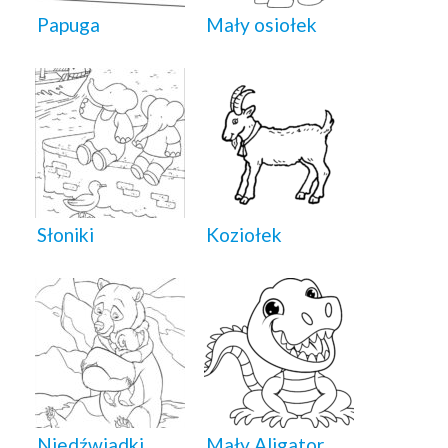
Papuga
Mały osiołek
Słoniki
Koziołek
Niedźwiadki
Mały Aligator