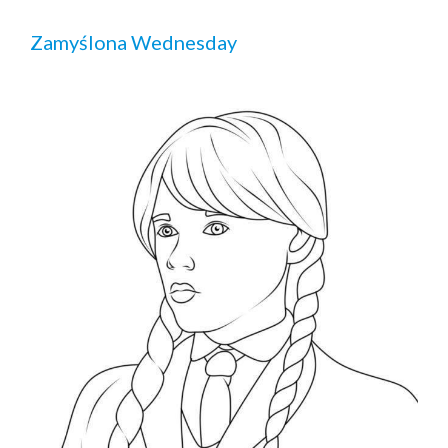
Zamyślona Wednesday