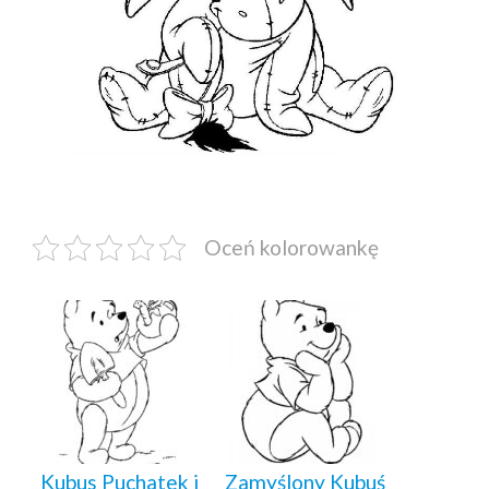
Oceń kolorowankę
Kubus Puchatek i
Zamyślony Kubuś