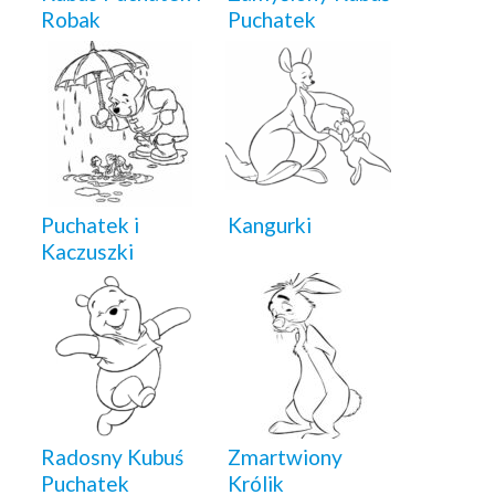
Robak
Puchatek
Puchatek i
Kangurki
Kaczuszki
Radosny Kubuś
Zmartwiony
Puchatek
Królik