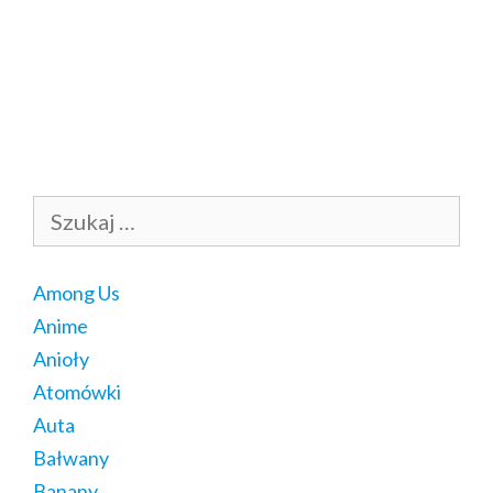
Szukaj:
Among Us
Anime
Anioły
Atomówki
Auta
Bałwany
Banany