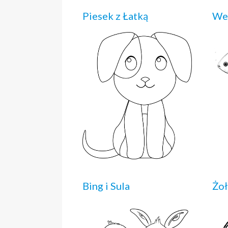
Piesek z Łatką
We
Bing i Sula
Żoł