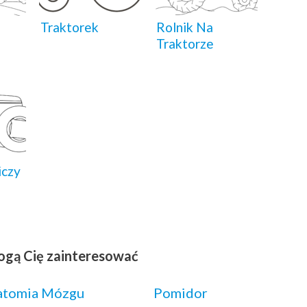
Traktorek
Rolnik Na
Traktorze
iczy
ogą Cię zainteresować
atomia Mózgu
Pomidor