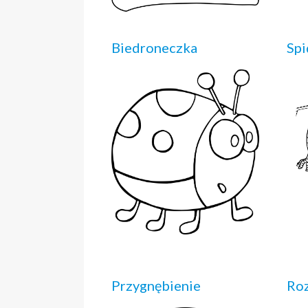
Biedroneczka
Spi
Przygnębienie
Roz