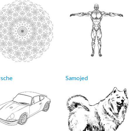
rsche
Samojed