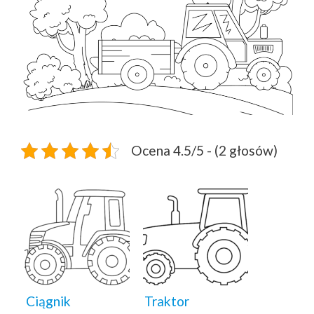
Ocena 4.5/5 - (2 głosów)
Ciągnik
Traktor