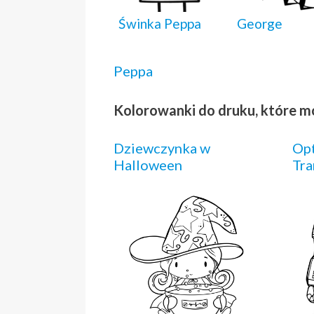
Świnka Peppa
George
Peppa
Kolorowanki do druku, które m
Dziewczynka w
Op
Halloween
Tra