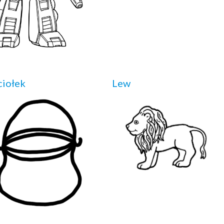
iołek
Lew