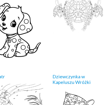
atr
Dziewczynka w
Kapeluszu Wróżki