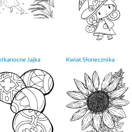
lkanocne Jajka
Kwiat Słonecznika