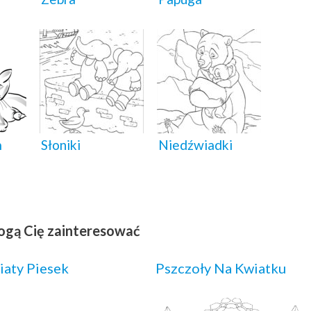
m
Słoniki
Niedźwiadki
ogą Cię zainteresować
iaty Piesek
Pszczoły Na Kwiatku