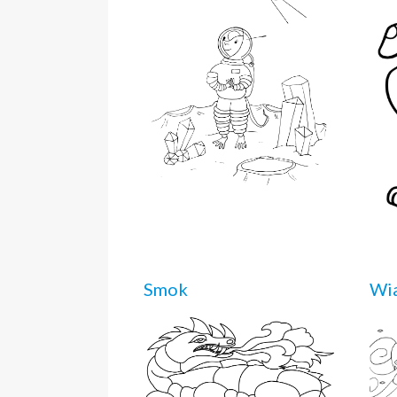
Smok
Wi