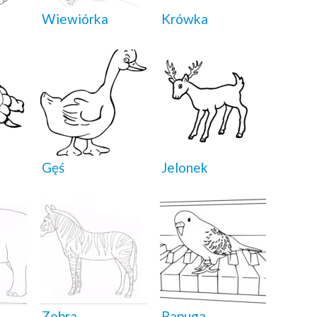
k
Wiewiórka
Krówka
Gęś
Jelonek
Zebra
Papuga