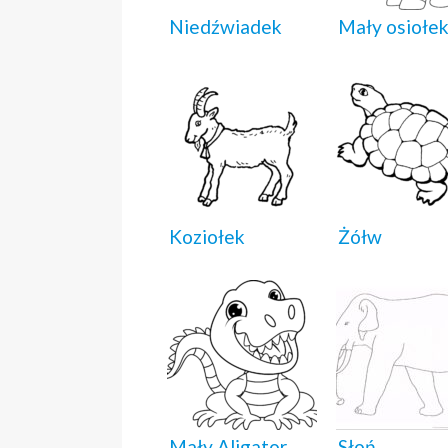
Niedźwiadek
Mały osiołe
Koziołek
Żółw
Mały Aligator
Słoń