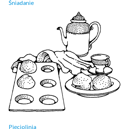
Śniadanie
Pięciolinia