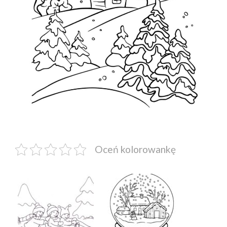
Oceń kolorowankę