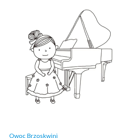
Owoc Brzoskwini