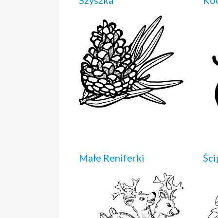
Szyszka
Koc
Małe Reniferki
Ści