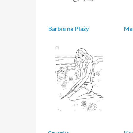
Barbie na Plaży
Mał