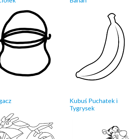
iołek
Banan
gacz
Kubuś Puchatek i
Tygrysek