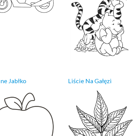
ne Jabłko
Liście Na Gałęzi