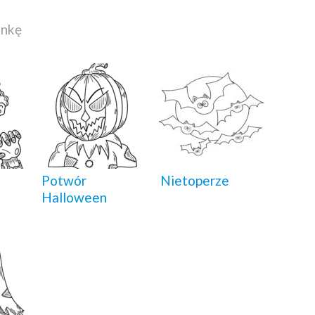
ankę
Potwór
Nietoperze
Halloween