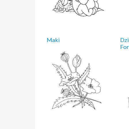
Maki
Dzi
Fo