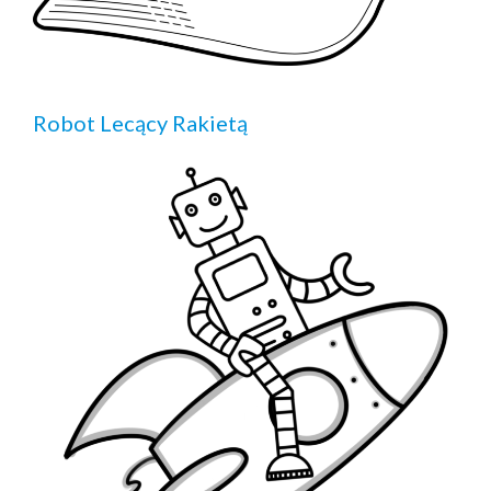
Robot Lecący Rakietą