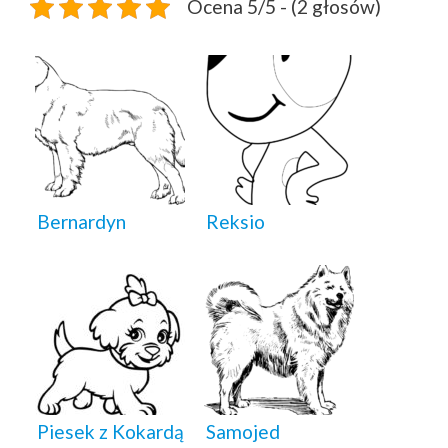
Ocena 5/5 - (2 głosów)
Bernardyn
Reksio
Piesek z Kokardą
Samojed