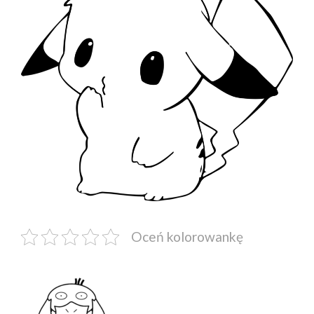
Oceń kolorowankę