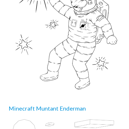
Minecraft Muntant Enderman