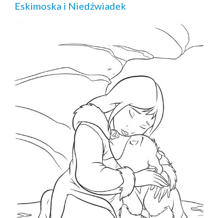
Eskimoska i Niedźwiadek