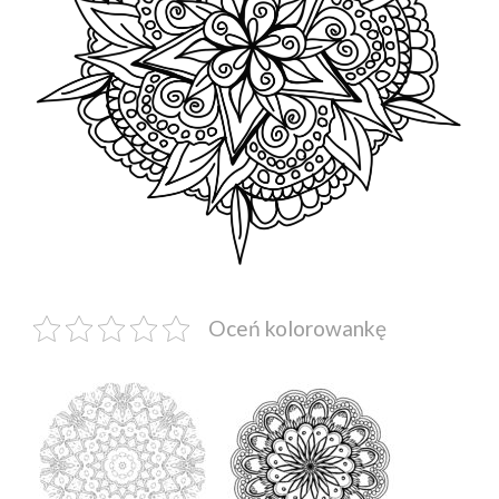
Oceń kolorowankę