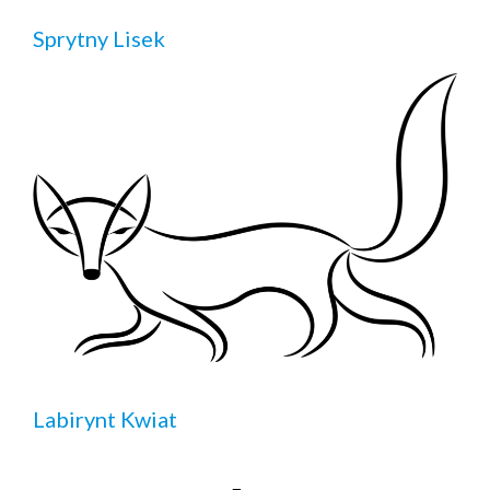
Sprytny Lisek
Labirynt Kwiat