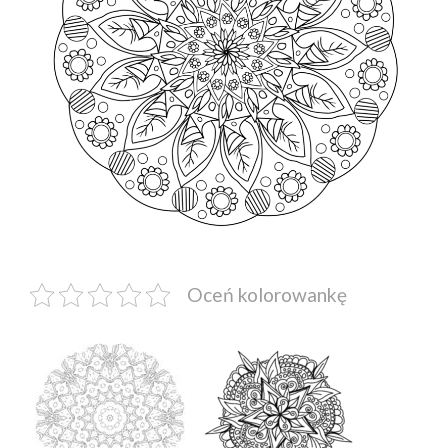
Oceń kolorowankę