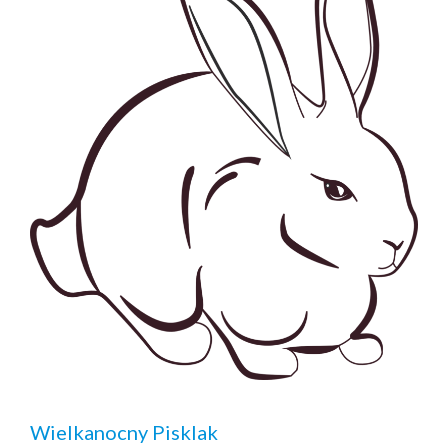
Wielkanocny Pisklak