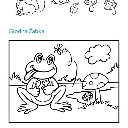
Głodna Żabka