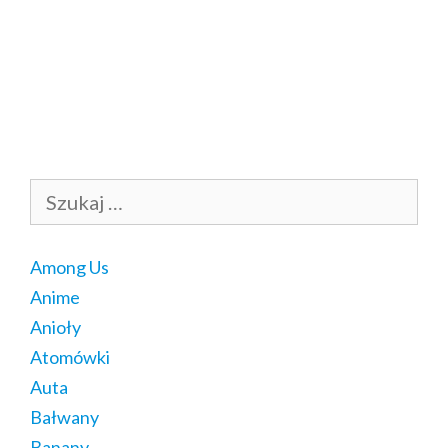
Szukaj:
Among Us
Anime
Anioły
Atomówki
Auta
Bałwany
Banany