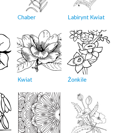
Chaber
Labirynt Kwiat
Kwiat
Żonkile