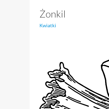
Żonkil
Kwiatki