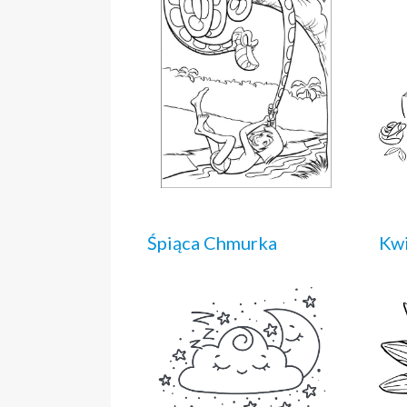
Śpiąca Chmurka
Kwi