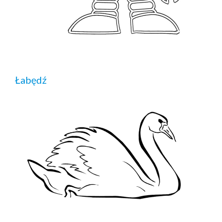
Łabędź