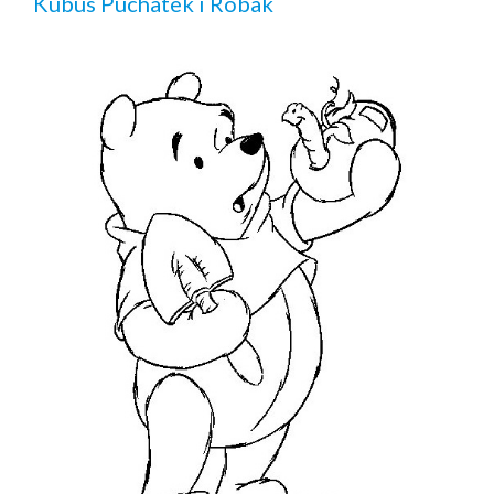
Kubus Puchatek i Robak