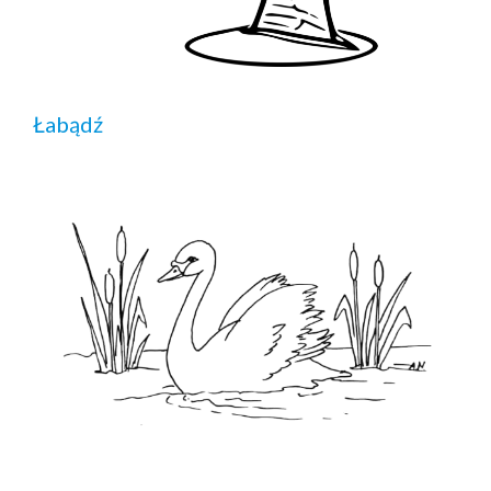
Łabądź