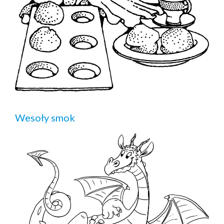
Wesoły smok