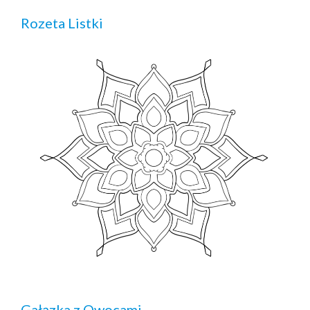
Rozeta Listki
Gałązka z Owocami