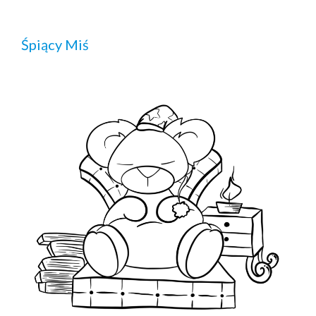
Śpiący Miś