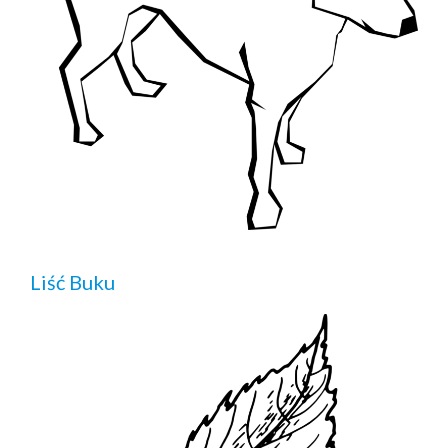
Liść Buku