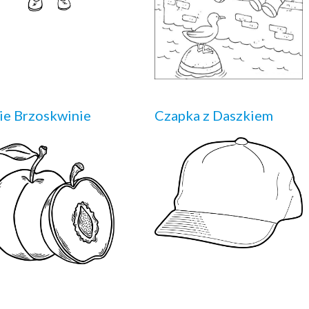
e Brzoskwinie
Czapka z Daszkiem