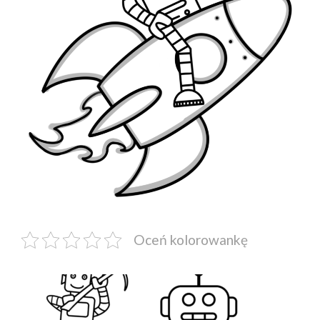
Oceń kolorowankę