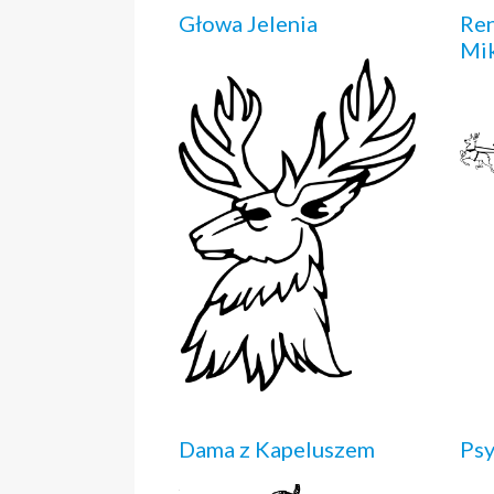
Głowa Jelenia
Ren
Mik
Dama z Kapeluszem
Ps