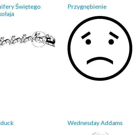
ifery Świętego
Przygnębienie
ołaja
yduck
Wednesday Addams