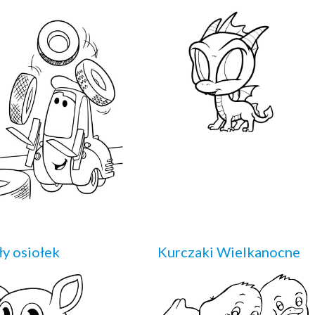
y osiołek
Kurczaki Wielkanocne