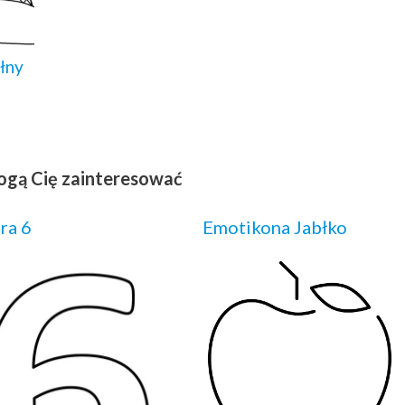
łny
ogą Cię zainteresować
ra 6
Emotikona Jabłko