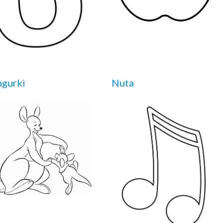
gurki
Nuta