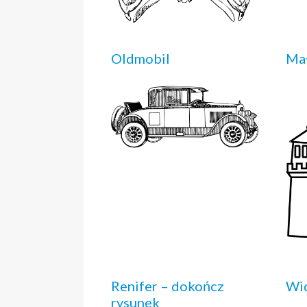
Oldmobil
Ma
Renifer – dokończ
Wi
rysunek