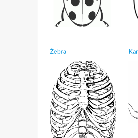
Żebra
Kan