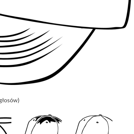
 głosów)