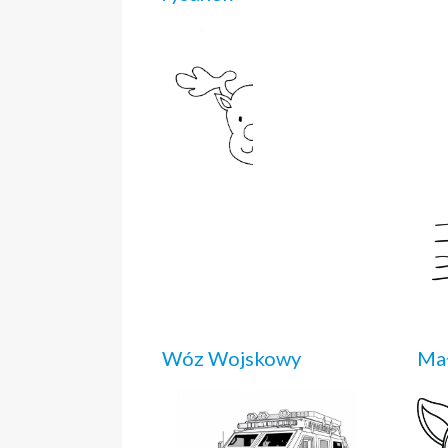
Wóz Wojskowy
Mał