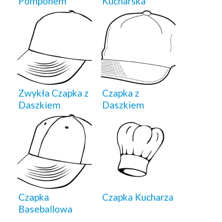
Pomponem
Kucharska
Zwykła Czapka z
Czapka z
Daszkiem
Daszkiem
Czapka
Czapka Kucharza
Baseballowa