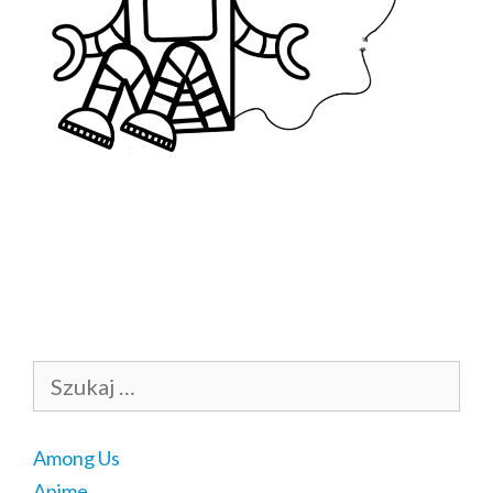
Szukaj:
Among Us
Anime