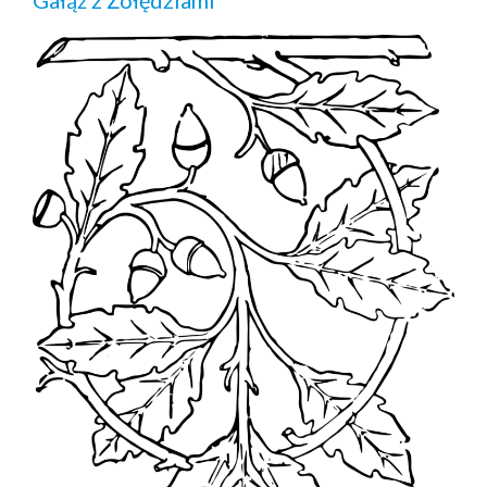
Gałąź z Żołędziami