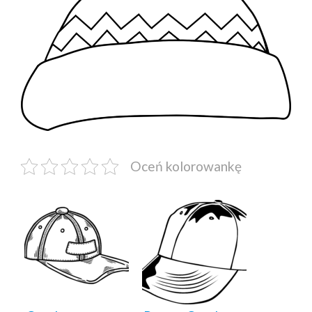
Oceń kolorowankę