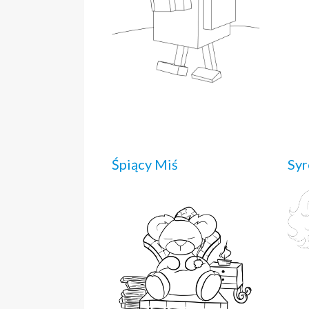
Śpiący Miś
Syr