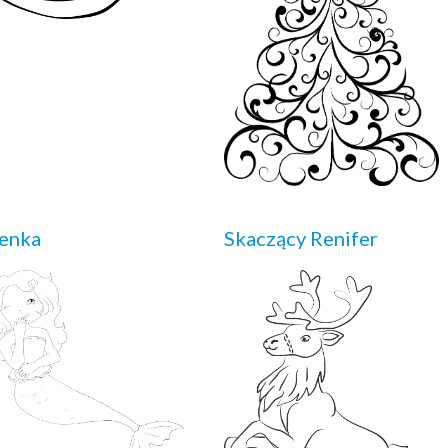
enka
Skaczący Renifer