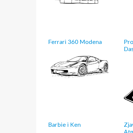
Ferrari 360 Modena
Pro
Da
Barbie i Ken
Zja
At