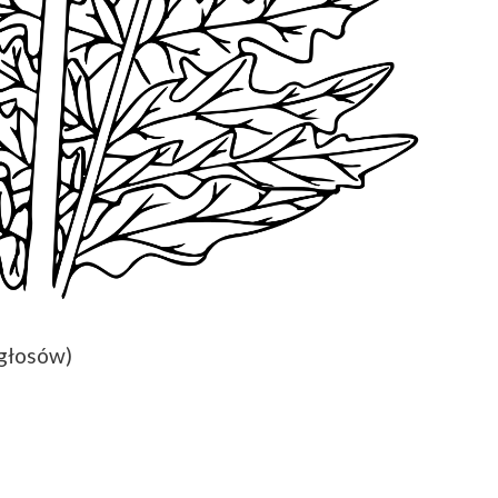
 głosów)