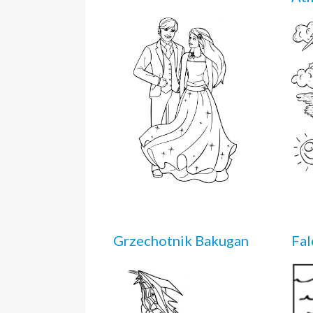
Grzechotnik Bakugan
Fal