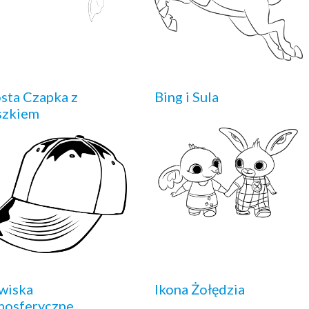
sta Czapka z
Bing i Sula
szkiem
wiska
Ikona Żołędzia
mosferyczne