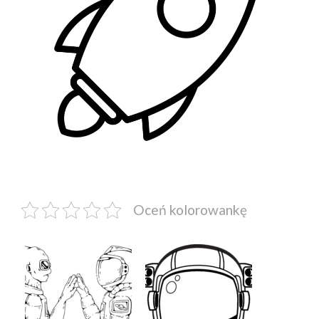
Oceń kolorowankę