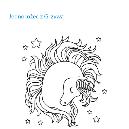
Jednorożec z Grzywą