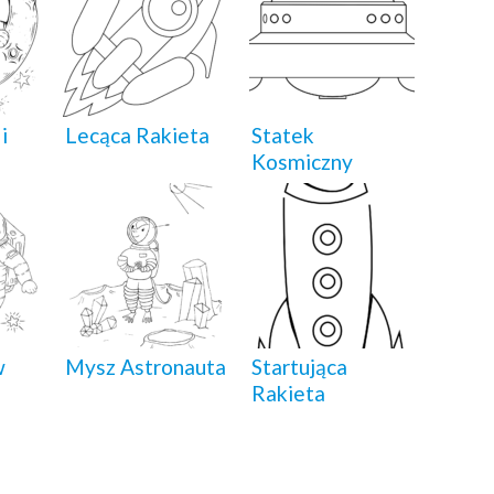
i
Lecąca Rakieta
Statek
Kosmiczny
w
Mysz Astronauta
Startująca
Rakieta