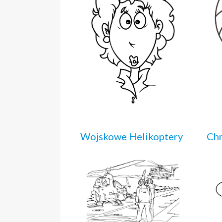
Wojskowe Helikoptery
Ch