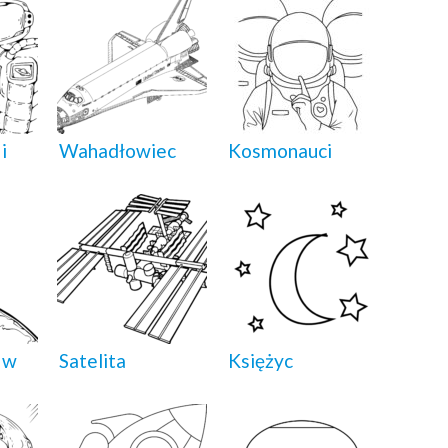
i
Wahadłowiec
Kosmonauci
 w
Satelita
Księżyc