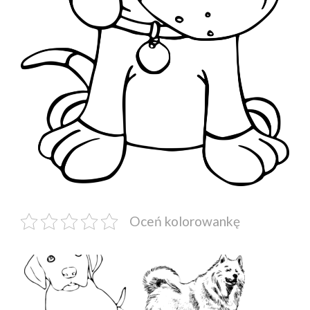
Oceń kolorowankę