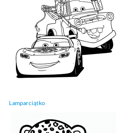
Lamparciątko