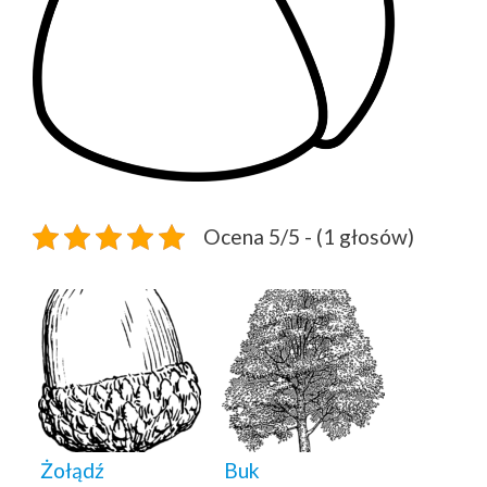
Ocena 5/5 - (1 głosów)
Żołądź
Buk