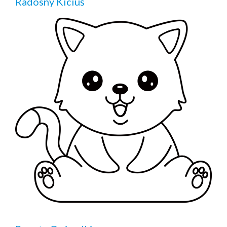
Radosny Kiciuś