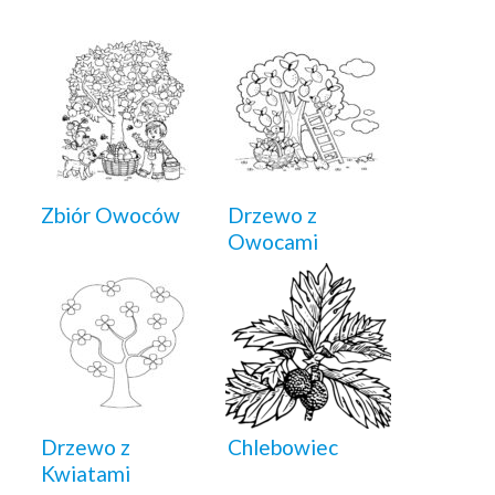
Zbiór Owoców
Drzewo z
Owocami
Drzewo z
Chlebowiec
Kwiatami