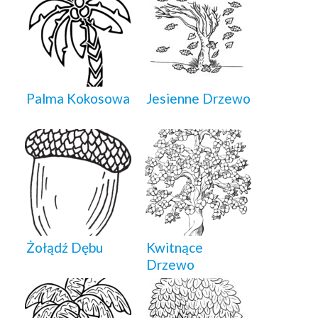
Palma Kokosowa
Jesienne Drzewo
Żołądź Dębu
Kwitnące
Drzewo