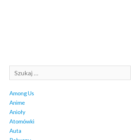
Szukaj:
Among Us
Anime
Anioły
Atomówki
Auta
Bałwany