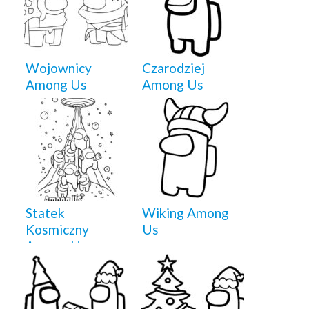
Wojownicy
Czarodziej
Among Us
Among Us
Statek
Wiking Among
Kosmiczny
Us
Among Us