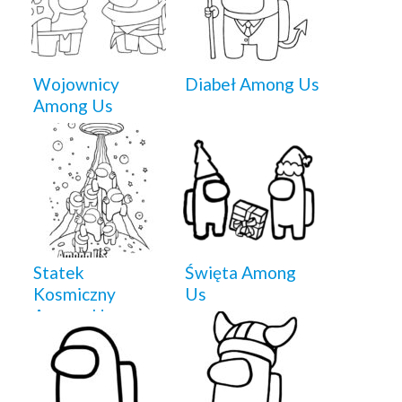
Wojownicy
Diabeł Among Us
Among Us
Statek
Święta Among
Kosmiczny
Us
Among Us