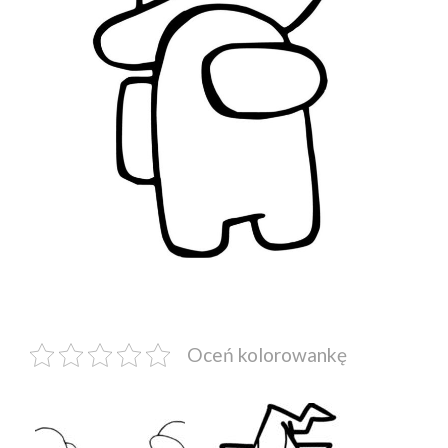
Oceń kolorowankę