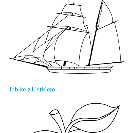
Jabłko z Listkiem