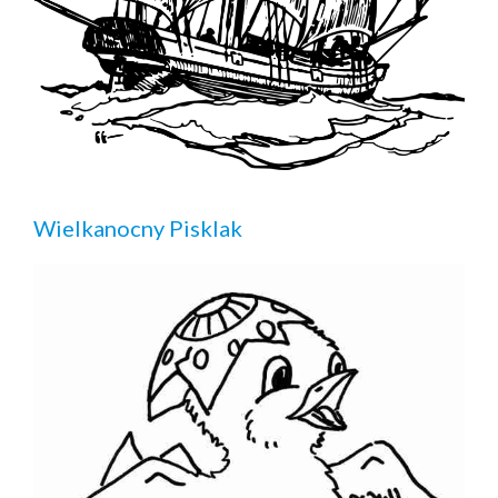
Wielkanocny Pisklak